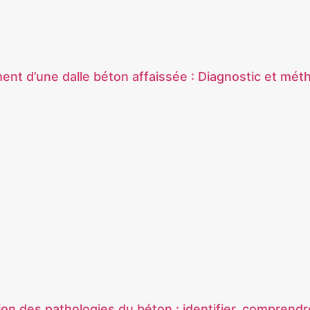
nt d’une dalle béton affaissée : Diagnostic et mét
ion des pathologies du béton : identifier, comprendre