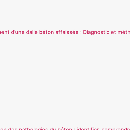
nt d’une dalle béton affaissée : Diagnostic et mét
ion des pathologies du béton : identifier, comprendre