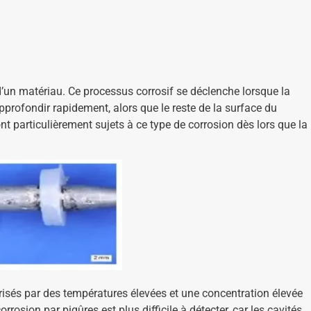
d’un matériau. Ce processus corrosif se déclenche lorsque la
profondir rapidement, alors que le reste de la surface du
nt particulièrement sujets à ce type de corrosion dès lors que la
risés par des températures élevées et une concentration élevée
rosion par piqûres est plus difficile à détecter, car les cavités