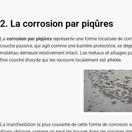
2. La corrosion par piqûres
La
corrosion par piqûres
représente une forme localisée de corr
couche passive, qui agit comme une barrière protectrice, se dégr
matériau demeure relativement intact. Les métaux et alliages pass
fine couche d’oxyde qui les recouvre localement est altérée.
La manifestation la plus courante de cette forme de corrosion 
d’ions chlorure, comme on peut les trouver dans les piscines inté