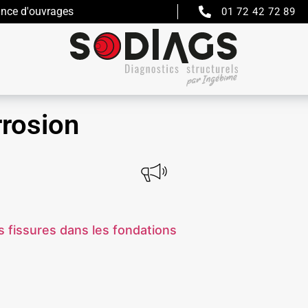
ance d'ouvrages
01 72 42 72 89
rrosion
s fissures dans les fondations