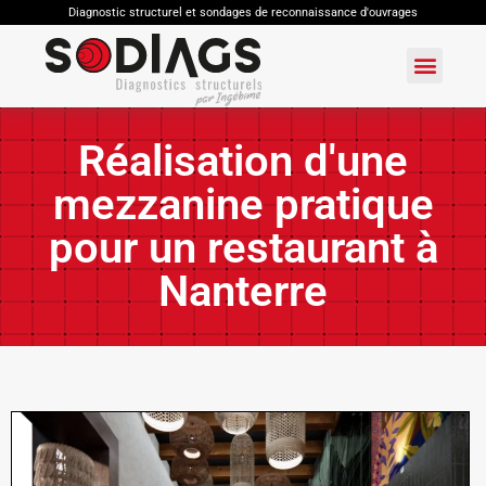
Diagnostic structurel et sondages de reconnaissance d'ouvrages
Réalisation d'une
mezzanine pratique
pour un restaurant à
Nanterre