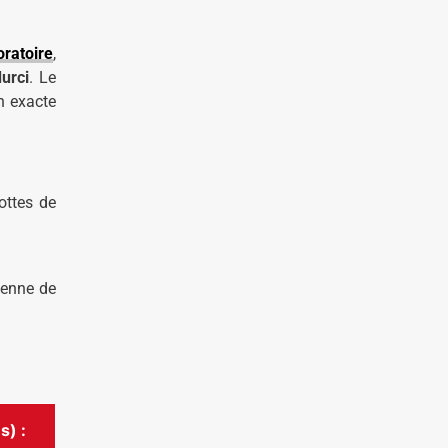
ratoire
,
urci
. Le
on exacte
ottes de
yenne de
s) :