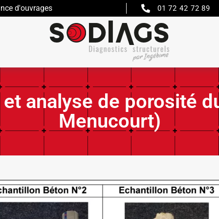
ance d'ouvrages
01 72 42 72 89
 et analyse de porosité d
Menucourt)