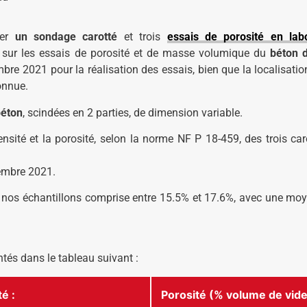
uer
un sondage carotté
et trois
essais de porosité en labo
sur les essais de porosité et de masse volumique du
béton d
mbre 2021 pour la réalisation des essais, bien que la localisati
onnue.
béton
, scindées en 2 parties, de dimension variable.
sité et la porosité, selon la norme NF P 18-459, des trois car
cembre 2021.
 de nos échantillons comprise entre 15.5% et 17.6%, avec une mo
ntés dans le tableau suivant :
é :
Porosité (% volume de vide