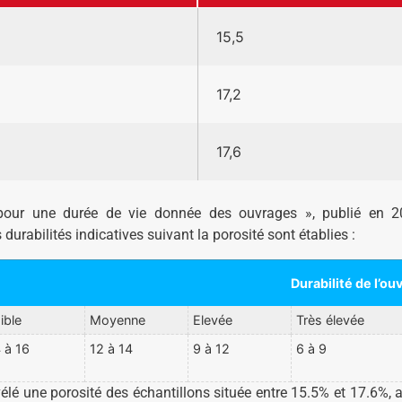
15,5
17,2
17,6
our une durée de vie donnée des ouvrages », publié en 2
durabilités indicatives suivant la porosité sont établies :
Durabilité de l’ou
ible
Moyenne
Elevée
Très élevée
 à 16
12 à 14
9 à 12
6 à 9
vélé une porosité des échantillons située entre 15.5% et 17.6%, 