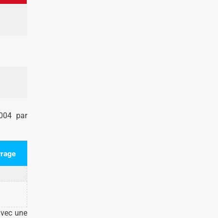
004 par
vrage
avec une