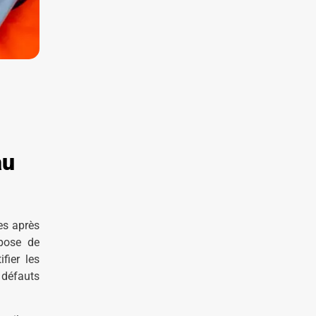
au
ges après
pose de
fier les
 défauts