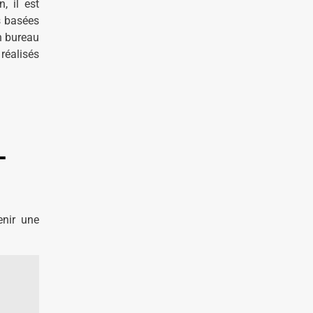
, il est
s basées
un bureau
 réalisés
-
enir une