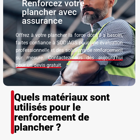
Renforcez votre
plancher avec
assurance
Offrez à votre plancher la force dont il a besoin,
faites confiance à SODIAGS pour une évaluation
professionnelle et des solutions de renforcement
sur mesure.
Contactez-nous dès aujourd’hui
pour un devis gratuit
.
Quels matériaux sont
utilisés pour le
renforcement de
plancher ?