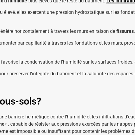
x d’humidité
plus élevés que le reste du bâtiment.
Les infiltrati
u élevé, elles exercent une pression hydrostatique sur les fondatio
 pénètre horizontalement à travers les murs en raison de
fissures
emonter par capillarité à travers les fondations et les murs, pr
é favorise la condensation de l’humidité sur les surfaces froides,
ur préserver l’intégrité du bâtiment et la salubrité des espaces
sous-sols?
e barrière hermétique contre l’humidité et les infiltrations d’eau
he
« , capable de résister aux pressions exercées par les nappes p
erne est impossible ou insuffisant pour contenir les problèmes d