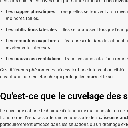
Les sous-sols et les caves sont par nature exposés à
des niveau
Les nappes phréatiques
: Lorsqu’elles se trouvent à un nivea
moindres failles.
Les infiltrations latérales
: Elles se produisent lorsque l’eau
Les remontées capillaires
: L’eau présente dans le sol peut r
revêtements intérieurs.
Les mauvaises ventilations
: Dans les sous-sols, l’air confin
Ces différents phénomènes nécessitent une intervention ciblée po
créant une barrière étanche qui protège
les murs
et le sol.
Qu'est-ce que le cuvelage des 
Le cuvelage est une technique d’étanchéité qui consiste à créer un
transformer l’espace souterrain en une sorte de «
caisson étanc
particulièrement efficace dans les situations où un drainage ext