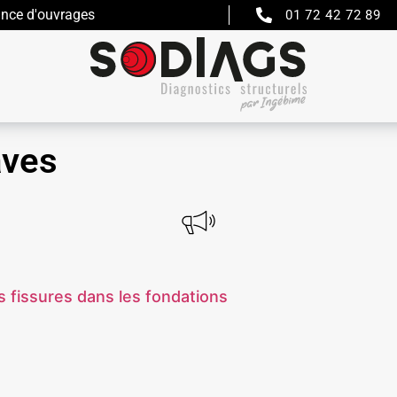
ance d'ouvrages
01 72 42 72 89
aves
s fissures dans les fondations